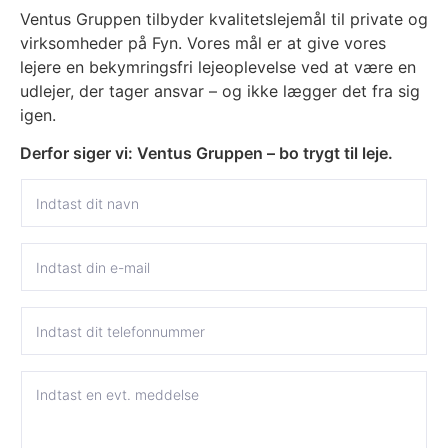
Ventus Gruppen tilbyder kvalitetslejemål til private og
virksomheder på Fyn. Vores mål er at give vores
lejere en bekymringsfri lejeoplevelse ved at være en
udlejer, der tager ansvar – og ikke lægger det fra sig
igen.
Derfor siger vi: Ventus Gruppen – bo trygt til leje.
N
a
v
n
E
*
-
m
a
T
E
i
e
-
l
l
m
*
e
a
M
f
i
e
o
l
d
n
*
d