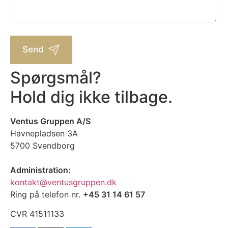
n
M
e
u
e
l
m
d
s
m
d
e
e
e
*
r
l
Send
s
e
Spørgsmål?
Hold dig ikke tilbage.
Ventus Gruppen A/S
Havnepladsen 3A
5700 Svendborg
Administration:
kontakt@ventusgruppen.dk
Ring på telefon nr.
+45 31 14 61 57
CVR 41511133