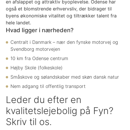
en afslappet og attraktiv byoplevelse. Odense har
også et blomstrende erhvervsliv, der bidrager til
byens økonomiske vitalitet og tiltrækker talent fra
hele landet.
Hvad ligger i nærheden?
Centralt i Danmark – nær den fynske motorvej og
Svendborg motorvejen
10 km fra Odense centrum
Højby Skole (folkeskole)
Småskove og sølandskaber med skøn dansk natur
Nem adgang til offentlig transport
Lejemål på stueplan - 105 m2
Lejemål på 1. sal - 84m2
Leder du efter en
kvalitetslejebolig på Fyn?
Skriv til os.