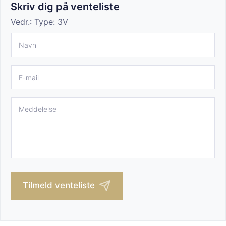
Skriv dig på venteliste
Vedr.:
Type: 3V
N
a
v
n
E
*
-
m
a
M
i
e
l
d
*
d
e
l
e
l
s
Tilmeld venteliste
e