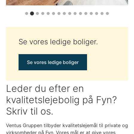
Se vores ledige boliger.
Se vores ledige boliger
Lejemål på stueplan - 101 m2
Lejemål på 1. sal - 84m2
Leder du efter en
kvalitetslejebolig på Fyn?
Skriv til os.
Ventus Gruppen tilbyder kvalitetslejemål til private og
virksomheder på Fyn. Vores mål er at give vores