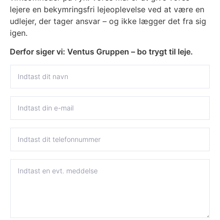
lejere en bekymringsfri lejeoplevelse ved at være en
udlejer, der tager ansvar – og ikke lægger det fra sig
igen.
Derfor siger vi: Ventus Gruppen – bo trygt til leje.
N
a
v
n
E
*
*
-
N
m
a
a
v
T
i
n
e
l
*
l
*
e
M
f
e
o
d
n
d
n
e
u
l
m
s