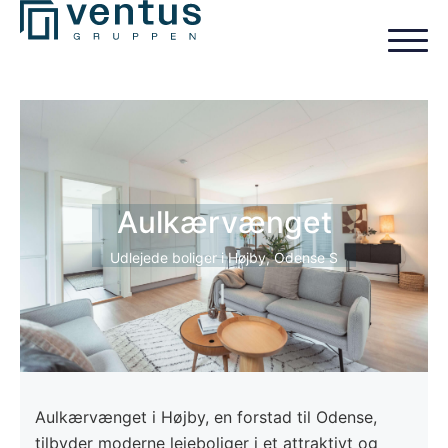
Ledige boliger
Aulkærvænget
Venteliste
Udlejede boliger i Højby, Odense S
Aulkærvænget i Højby, en forstad til Odense,
tilbyder moderne lejeboliger i et attraktivt og