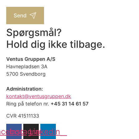
m
e
e
*
r
Send
Spørgsmål?
Hold dig ikke tilbage.
Ventus Gruppen A/S
Havnepladsen 3A
5700 Svendborg
Administration:
kontakt@ventusgruppen.dk
Ring på telefon nr.
+45 31 14 61 57
CVR 41511133
acebook
Instagram
Linkedin