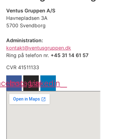
Ventus Gruppen A/S
Havnepladsen 3A
5700 Svendborg
Administration:
kontakt@ventusgruppen.dk
Ring på telefon nr.
+45 31 14 61 57
CVR 41511133
acebook
Instagram
Linkedin