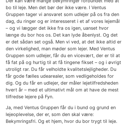
Der kan være mange bekymringer forbundet med at
bo til leje. Men det bør der ikke være. I Ventus
Gruppen tager vi ansvaret som udlejer på os fra den
dag, du ringer og er interesseret i et af vores lejemål
– og vi lægger det ikke fra os igen, uanset hvor
længe du bor hos os. Det kan lyde åbenlyst. Og det
er det sådan set også. Men vi ved, at det ikke altid er
den virkelighed, man møder som lejer. Med Ventus
Gruppen som udlejer, får du en vicevært, der er til at
få fat på og hurtig til at få tingene fikset – og i øvrigt
utroligt rar. Du får velholdte kvalitetslejligheder. Du
får gode fælles udearealer, som vedligeholdes for
dig. Og du får en udlejer, der måler lejetilfredsheden
hvert år – med et ultimativt mål om at have de mest
tilfredse lejere på Fyn.
Ja, med Ventus Gruppen får du i bund og grund en
lejeoplevelse, der er, som den skal være:
Bekymringsfri. Og et hjem, hvor du bor trygt til leje.