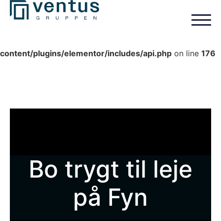
Deprecated
: Automatic conversion of false to array is
deprecated in
/var/www/www.ventusgruppen.dk/www/wp-
content/plugins/elementor/includes/api.php
on line
176
Bo trygt til leje
på Fyn